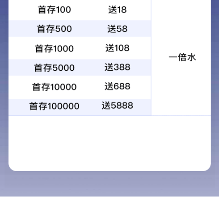
产品分类
产品展示
产品-电子排水阀
冷
产品-自动排水阀
产品-智能阀门
产品-智能控制器
产品-太阳能系统
联系我们
博亚体育app
联系手机：+86 13713883938 韦先生