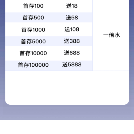
产品分类
产品展示
产品-电子排水阀
OU
产品-自动排水阀
产品-智能阀门
产品-智能控制器
产品-太阳能系统
联系我们
博亚体育app
联系手机：+86 13713883938 韦先生