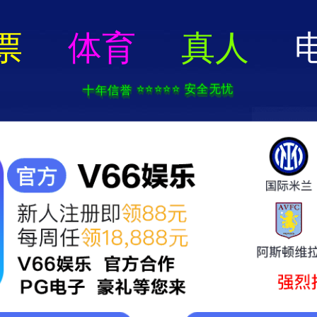
博亚体育app-手机App下载
产品展示
新闻中心
成功案例
人才招聘