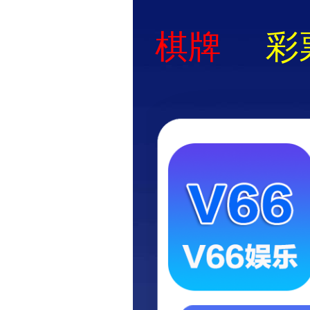
首页
关于我们