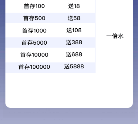
导航列表
关于我们
公司宗旨
以人为本，诚
领导致辞
经营宗旨
信誉至上，用
企业文化
服务宗旨
联系方式
热情接待新老
期;及时进行质量
企业视频
质量宗旨
以优于国内、
企业精神
新闻中心
誉满中华，名
2026年春节放假通知
企业目标
创中国名牌，
公司新添高端装备 智造再添新动能
人事变动及智能灌溉产品停止销售告知